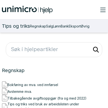
Tips og triks
Regnskap
Salg
Lønn
Bank
Eksport
Øvrig
Regnskap
Bokføring av mva. ved innførsel
Avstemme mva.
Tilbakegående avgiftsoppgjør (fra og med 2022)
Tips og triks ved bruk av arbeidslisten under