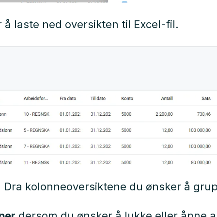
 å laste ned oversikten til Excel-fil.
. Dra kolonneoversiktene du ønsker å gru
per
dersom du ønsker å lukke eller åpne a