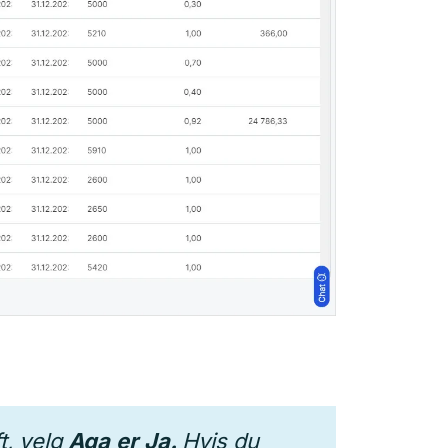
t, velg
Aga
er
Ja.
Hvis du