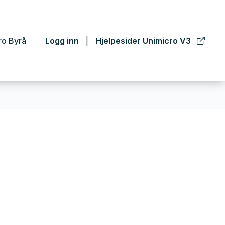
ro Byrå
Logg inn
Hjelpesider Unimicro V3