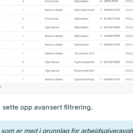
å sette opp avansert filtrering.
lt som er med i grunnlag for arbeidsgiveravgif