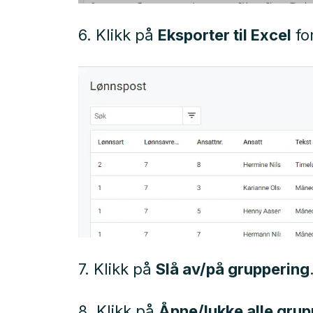
6. Klikk på
Eksporter til Excel
for
7. Klikk på
Slå av/på gruppering
8. Klikk på
Åpne/lukke alle grup