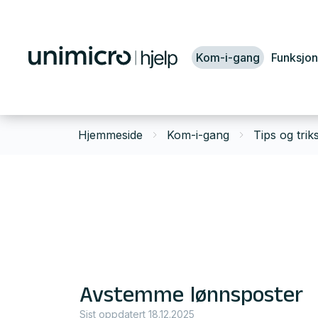
Kom-i-gang
Funksjon
Hjemmeside
Kom-i-gang
Tips og trik
Avstemme lønnsposter
Sist oppdatert 18.12.2025