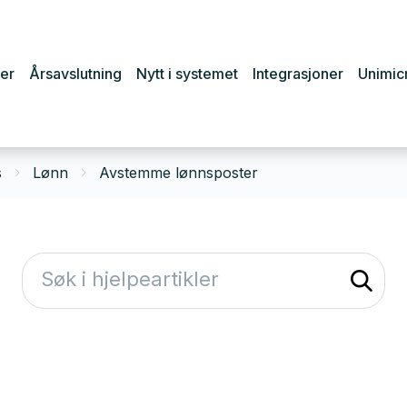
er
Årsavslutning
Nytt i systemet
Integrasjoner
Unimic
s
Lønn
Avstemme lønnsposter