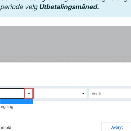
speriode velg
Utbetalingsmåned.