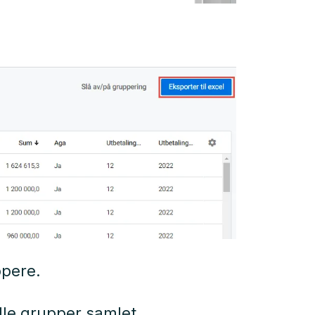
ppere.
lle grupper samlet.