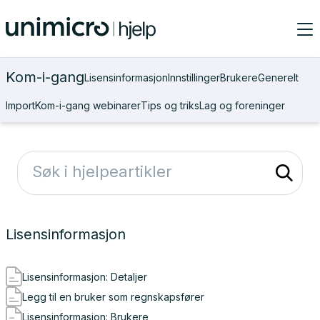
Kom-i-gang
Lisensinformasjon
Innstillinger
Brukere
Generelt
Import
Kom-i-gang webinarer
Tips og triks
Lag og foreninger
Lisensinformasjon
Lisensinformasjon: Detaljer
Legg til en bruker som regnskapsfører
Lisensinformasjon: Brukere