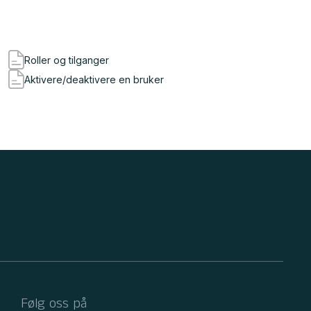
Roller og tilganger
Aktivere/deaktivere en bruker
Følg oss på