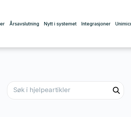
er
Årsavslutning
Nytt i systemet
Integrasjoner
Unimic