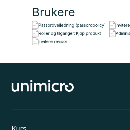
Brukere
Passordveiledning (passordpolicy)
Inviter
Roller og tilganger: Kjøp produkt
Adminis
Invitere revisor
Kurs