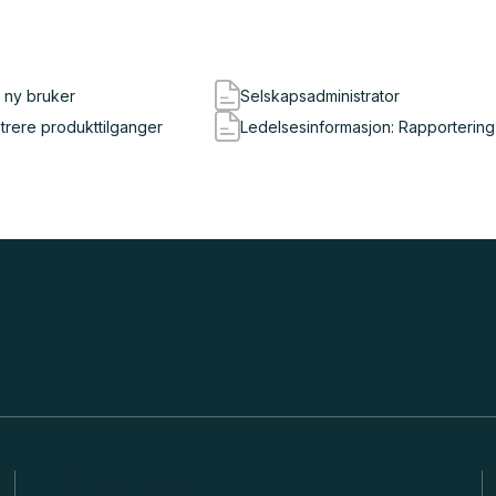
e ny bruker
Selskapsadministrator
trere produkttilganger
Ledelsesinformasjon: Rapportering
Unimicro