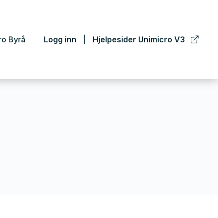
ro Byrå
Logg inn
Hjelpesider Unimicro V3