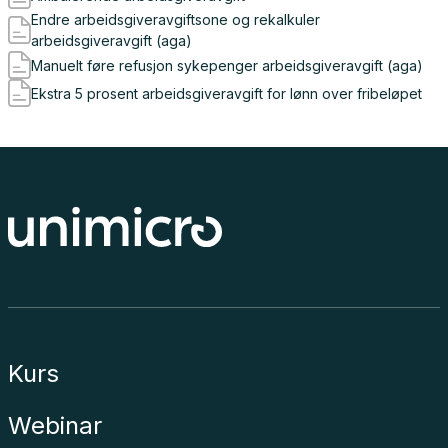
Endre arbeidsgiveravgiftsone og rekalkuler
arbeidsgiveravgift (aga)
Manuelt føre refusjon sykepenger arbeidsgiveravgift (aga)
Ekstra 5 prosent arbeidsgiveravgift for lønn over fribeløpet
Kurs
Webinar