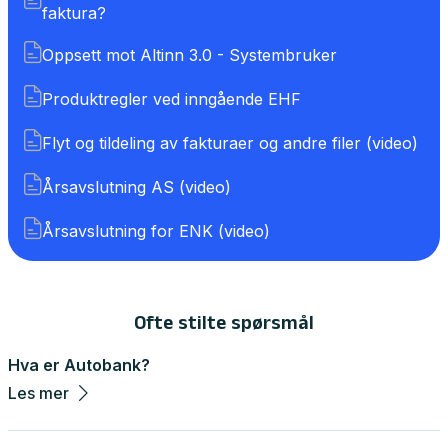
faktura?
Oppsett mot Altinn 3.0 - Systembruker
Produktregler ved inngående EHF
Flyt og tildeling av fakturaer og andre filer (video)
Årsavslutning AS (video)
Årsavslutning for ENK (video)
Ofte stilte spørsmål
Hva er Autobank?
Les mer