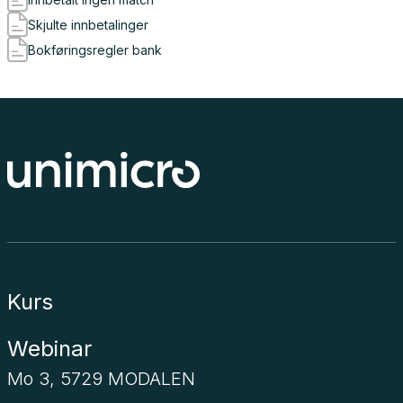
Skjulte innbetalinger
Bokføringsregler bank
Kurs
Webinar
Mo 3, 5729 MODALEN