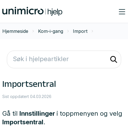
Hjemmeside
Kom-i-gang
Import
Importsentral
Sist oppdatert 04.03.2026
Gå til
Innstillinger
i toppmenyen og velg
Importsentral
.