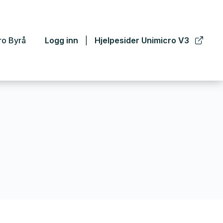
ro Byrå
Logg inn
Hjelpesider Unimicro V3