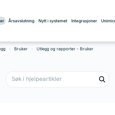
er
Årsavslutning
Nytt i systemet
Integrasjoner
Unimic
egg
Bruker
Utlegg og rapporter - Bruker