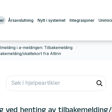
er
Årsavslutning
Nytt i systemet
Integrasjoner
Unimic
ilmelding i a-meldingen: Tilbakemelding
akemelding/skattekort fra Altinn
 ved henting av tilbakemelding/s