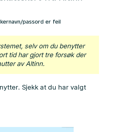
kernavn/passord er feil
stemet, selv om du benytter
rt tid har gjort tre forsøk der
utter av Altinn.
tter. Sjekk at du har valgt