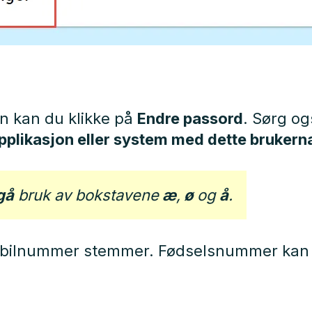
n kan du klikke på
Endre passord
. Sørg og
 applikasjon eller system med dette bruker
gå
bruk av bokstavene
æ
,
ø
og
å
.
mobilnummer stemmer. Fødselsnummer kan