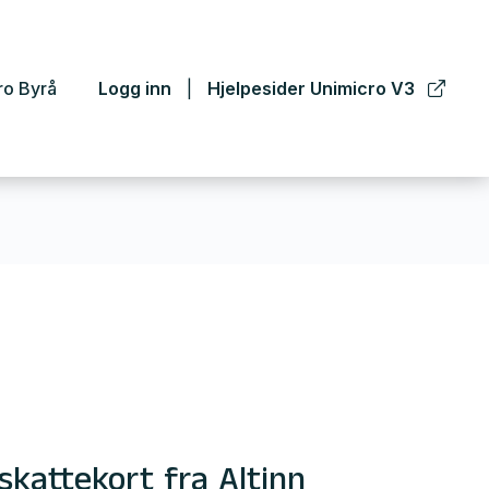
ro Byrå
Logg inn
Hjelpesider Unimicro V3
kattekort fra Altinn