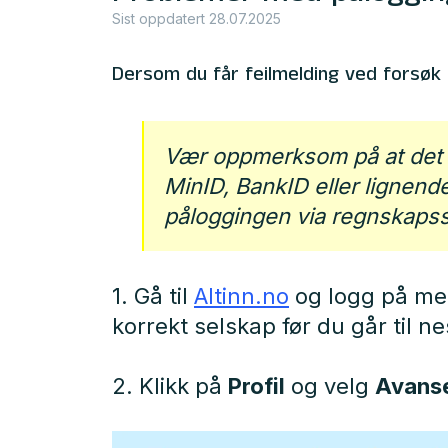
Sist oppdatert 28.07.2025
Dersom du får feilmelding ved forsøk
Vær oppmerksom på at det 
MinID, BankID eller lignende 
påloggingen via regnskapssys
1. Gå til
Altinn.no
og logg på med
korrekt selskap før du går til ne
2. Klikk på
Profil
og velg
Avanse