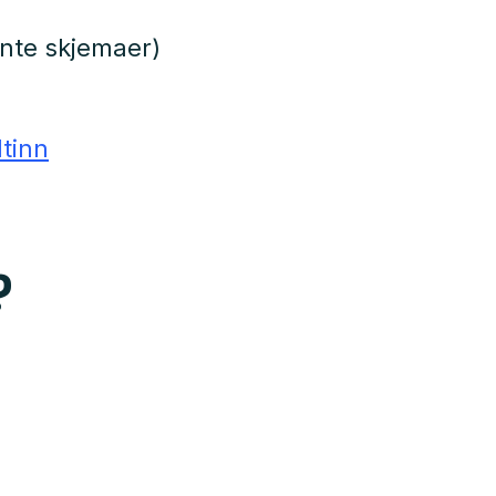
evnte skjemaer)
ltinn
?