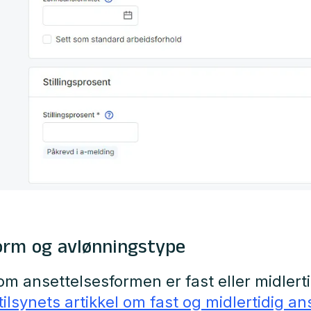
orm og avlønningstype
om ansettelsesformen er fast eller midlert
ilsynets artikkel om fast og midlertidig an