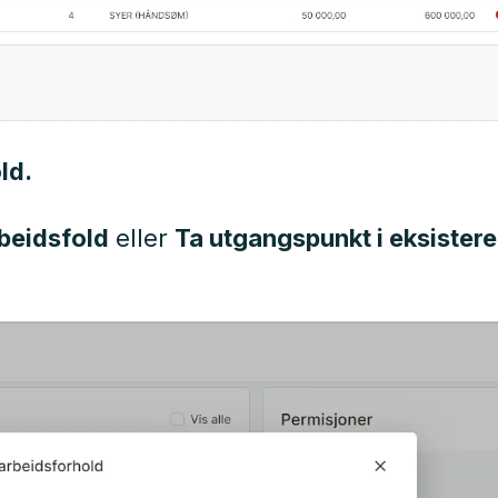
ld.
rbeidsfold
eller
Ta utgangspunkt i eksister