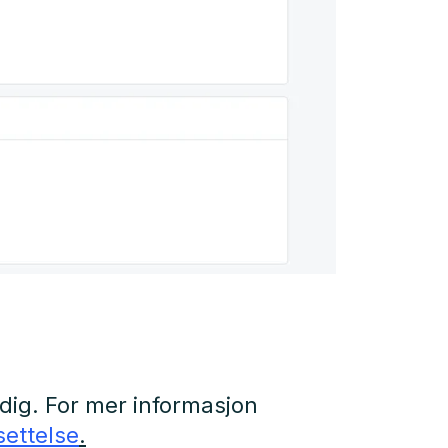
idig. For mer informasjon
settelse
.