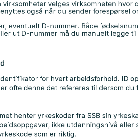
på virksomheter velges virksomheten hvor 
t benyttes også når du sender forespørsel 
mer, eventuelt D-nummer. Både fødselsnum
ller ut D-nummer må du manuelt legge til 
ld
dentifikator for hvert arbeidsforhold. ID o
er ofte denne det refereres til dersom du få
met henter yrkeskoder fra SSB sin yrkes
eidsoppgaver, ikke utdanningsnivå eller sti
yrkeskode som er riktig.