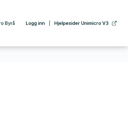
ro Byrå
Logg inn
Hjelpesider Unimicro V3