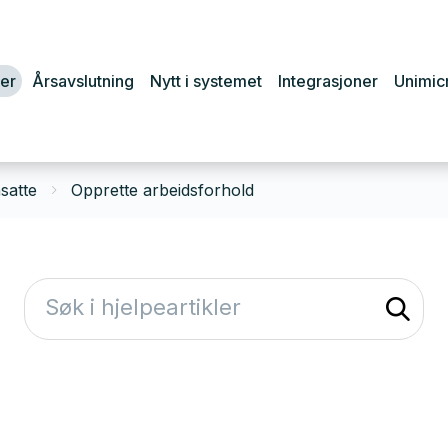
er
Årsavslutning
Nytt i systemet
Integrasjoner
Unimic
satte
Opprette arbeidsforhold