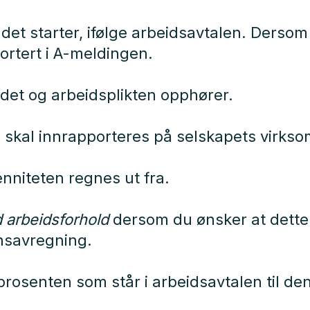
det starter, ifølge arbeidsavtalen. Derso
portert i A-meldingen.
det og arbeidsplikten opphører.
d skal innrapporteres på selskapets vir
nniteten regnes ut fra.
 arbeidsforhold
dersom du ønsker at dette 
nsavregning.
prosenten som står i arbeidsavtalen til de