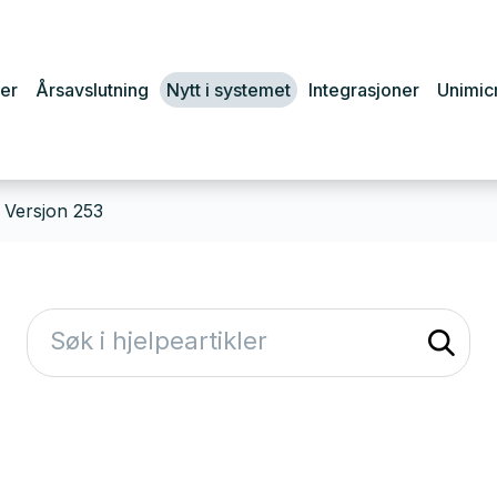
er
Årsavslutning
Nytt i systemet
Integrasjoner
Unimic
Versjon 253