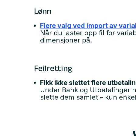
Lønn
Flere valg ved import av vari
Når du laster opp fil for vari
dimensjoner på.
Feilretting
Fikk ikke slettet flere utbetali
Under Bank og Utbetalinger ha
slette dem samlet – kun enkel