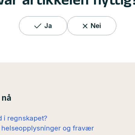
Var artikkelen nyttig
Ja
Nei
 nå
 i regnskapet?
 helseopplysninger og fravær