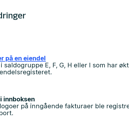
dringer
er på en eiendel
i saldogruppe E, F, G, H eller I som har øk
iendelsregisteret.
 i innboksen
ogoer på inngående fakturaer ble registrer
bort.