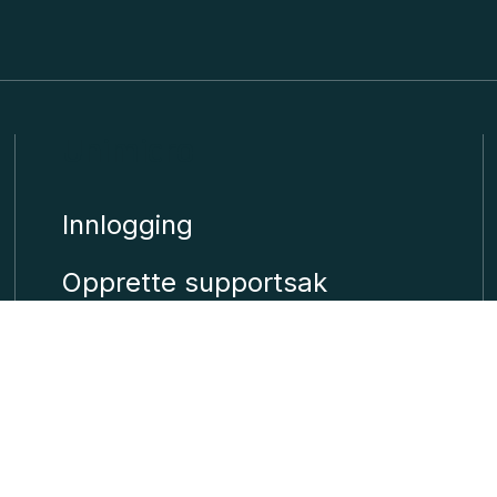
Unimicro
Innlogging
Opprette supportsak
Bestille konsulent