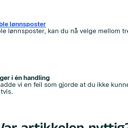
able lønnsposter
able lønnsposter, kan du nå velge mellom tr
nger i én handling
dde vi en feil som gjorde at du ikke kunn
tvis.