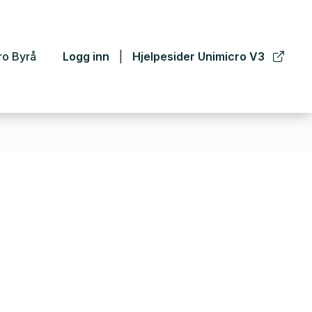
ro Byrå
Logg inn
Hjelpesider Unimicro V3